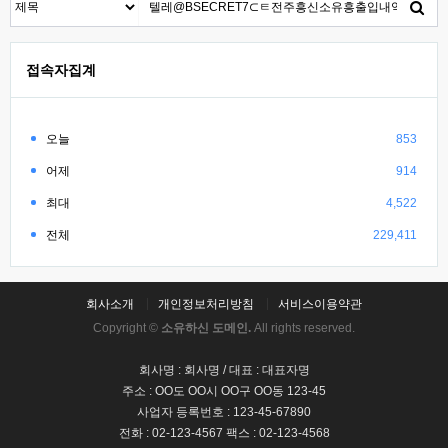
접속자집계
오늘
853
어제
914
최대
4,522
전체
229,411
회사소개
개인정보처리방침
서비스이용약관
Copyright ©
소유하신 도메인.
All rights reserved.
회사명 : 회사명 / 대표 : 대표자명
주소 : OO도 OO시 OO구 OO동 123-45
사업자 등록번호 : 123-45-67890
전화 : 02-123-4567 팩스 : 02-123-4568