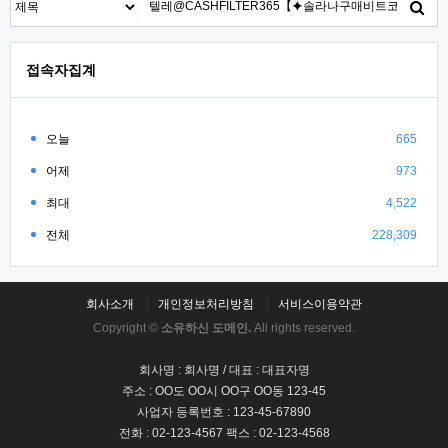
접속자집계
오늘
665
어제
973
최대
4,522
전체
228,309
회사소개
개인정보처리방침
서비스이용약관
Copyright ©
소유하신 도메인.
All rights reserved.
회사명 : 회사명 / 대표 : 대표자명
주소 : OO도 OO시 OO구 OO동 123-45
사업자 등록번호 : 123-45-67890
전화 : 02-123-4567 팩스 : 02-123-4568