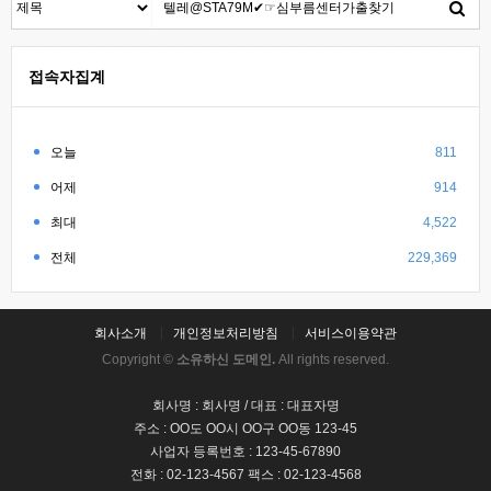
접속자집계
오늘
811
어제
914
최대
4,522
전체
229,369
회사소개
개인정보처리방침
서비스이용약관
Copyright ©
소유하신 도메인.
All rights reserved.
회사명 : 회사명 / 대표 : 대표자명
주소 : OO도 OO시 OO구 OO동 123-45
사업자 등록번호 : 123-45-67890
전화 : 02-123-4567 팩스 : 02-123-4568