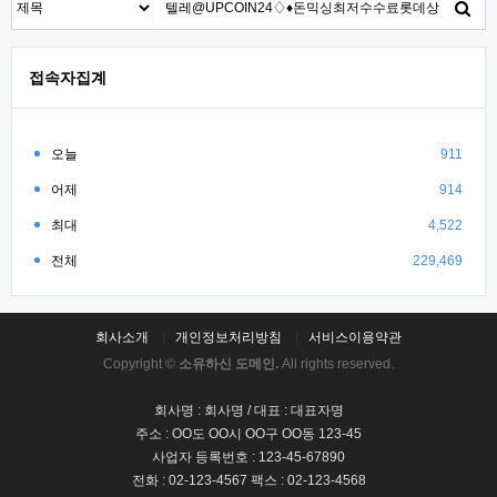
접속자집계
오늘
911
어제
914
최대
4,522
전체
229,469
회사소개
개인정보처리방침
서비스이용약관
Copyright ©
소유하신 도메인.
All rights reserved.
회사명 : 회사명 / 대표 : 대표자명
주소 : OO도 OO시 OO구 OO동 123-45
사업자 등록번호 : 123-45-67890
전화 : 02-123-4567 팩스 : 02-123-4568