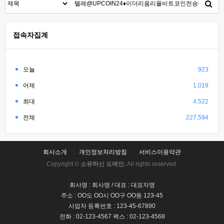
접속자집계
오늘
923
어제
1,019
최대
4,522
전체
227,594
회사소개
개인정보처리방침
서비스이용약관
Copyright ©
소유하신 도메인.
All rights reserved.
회사명 : 회사명 / 대표 : 대표자명
주소 : OO도 OO시 OO구 OO동 123-45
사업자 등록번호 : 123-45-67890
전화 : 02-123-4567 팩스 : 02-123-4568