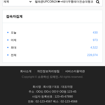
접속자집계
오늘
430
어제
973
최대
4,522
전체
228,074
회사소개
개인정보처리방침
서비스이용약관
Copyright ©
소유하신 도메인.
All rights reserved.
회사명 : 회사명 / 대표 : 대표자명
주소 : OO도 OO시 OO구 OO동 123-45
사업자 등록번호 : 123-45-67890
전화 : 02-123-4567 팩스 : 02-123-4568