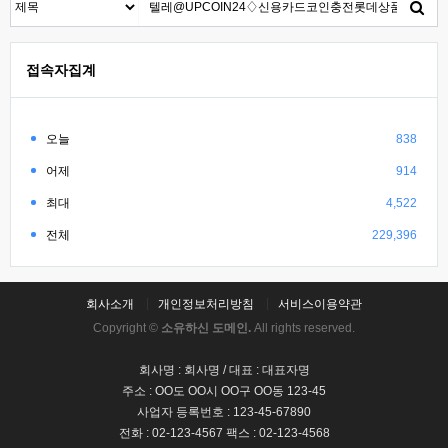
접속자집계
오늘
838
어제
914
최대
4,522
전체
229,396
회사소개
개인정보처리방침
서비스이용약관
Copyright ©
소유하신 도메인.
All rights reserved.
회사명 : 회사명 / 대표 : 대표자명
주소 : OO도 OO시 OO구 OO동 123-45
사업자 등록번호 : 123-45-67890
전화 : 02-123-4567 팩스 : 02-123-4568