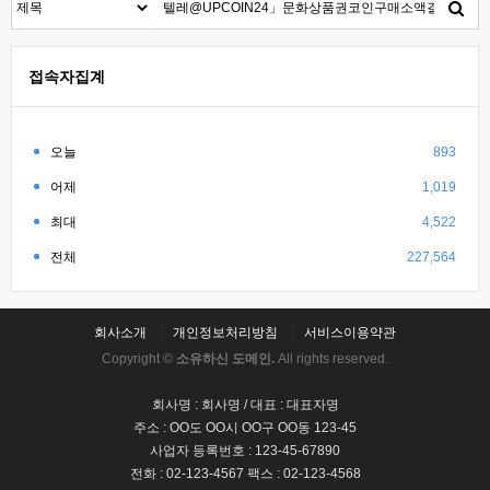
접속자집계
오늘
893
어제
1,019
최대
4,522
전체
227,564
회사소개
개인정보처리방침
서비스이용약관
Copyright ©
소유하신 도메인.
All rights reserved.
회사명 : 회사명 / 대표 : 대표자명
주소 : OO도 OO시 OO구 OO동 123-45
사업자 등록번호 : 123-45-67890
전화 : 02-123-4567 팩스 : 02-123-4568