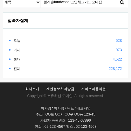
접속자집계
오늘
528
어제
973
최대
4,522
전체
228,172
회사소개
개인정보처리방침
서비스이용약관
Copyright ©
소유하신 도메인.
All rights reserved.
회사명 : 회사명 / 대표 : 대표자명
주소 : OO도 OO시 OO구 OO동 123-45
사업자 등록번호 : 123-45-67890
전화 : 02-123-4567 팩스 : 02-123-4568