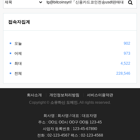
접속자집계
오늘
902
어제
973
최대
4,522
전체
228,546
회사소개
개인정보처리방침
서비스이용약관
Copyright ©
소유하신 도메인.
All rights reserved.
회사명 : 회사명 / 대표 : 대표자명
주소 : OO도 OO시 OO구 OO동 123-45
사업자 등록번호 : 123-45-67890
전화 : 02-123-4567 팩스 : 02-123-4568