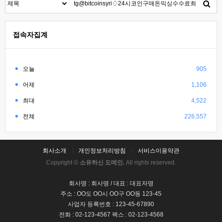
접속자집계
오늘
905
어제
1,106
최대
4,522
전체
226,557
회사소개
개인정보처리방침
서비스이용약관
Copyright ©
소유하신 도메인.
All rights reserved.
회사명 : 회사명 / 대표 : 대표자명
주소 : OO도 OO시 OO구 OO동 123-45
사업자 등록번호 : 123-45-67890
전화 : 02-123-4567 팩스 : 02-123-4568